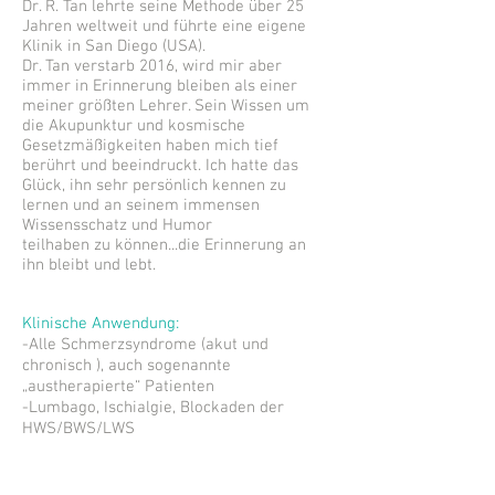
Dr. R. Tan lehrte seine Methode über 25
Jahren weltweit und führte eine eigene
Klinik in San Diego (USA).
Dr. Tan verstarb 2016, wird mir aber
immer in Erinnerung bleiben als einer
meiner größten Lehrer. Sein Wissen um
die Akupunktur und kosmische
Gesetzmäßigkeiten haben mich tief
berührt und beeindruckt. Ich hatte das
Glück, ihn sehr persönlich kennen zu
lernen und an seinem immensen
Wissensschatz und Humor
teilhaben zu können...die Erinnerung an
ihn bleibt und lebt.
Klinische Anwendung:
-Alle Schmerzsyndrome (akut und
chronisch ), auch sogenannte
„austherapierte“ Patienten
-Lumbago, Ischialgie, Blockaden der
HWS/BWS/LWS
-Sensibilitätsstörungen: Taubheit, Kribbeln,
Brennen, Jucken, Krämpfe, etc.
-Migräne